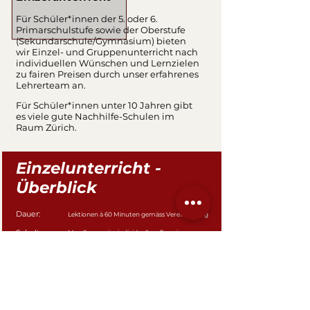
Für Schüler*innen der 5. oder 6.
Primarschulstufe sowie der Oberstufe
(Sekundarschule/Gymnasium) bieten
wir Einzel- und Gruppenunterricht nach
individuellen Wünschen und Lernzielen
zu fairen Preisen durch unser erfahrenes
Lehrerteam an.
Für Schüler*innen unter 10 Jahren
gibt
es viele gute Nachhilfe-Schulen im
Raum Zürich.
Einzelunterricht -
Überblick
Dauer:
Lektionen à 60 Minuten gemäss Vereinbarung
Schultage:
Mo - So gemäss individuellem Termin
Grösse:
Einzelunterricht, 2er- oder 3er-Gruppe
Ziel:
Prüfungsvorbereitung, Probezeitbegleitung oder
Stützunterricht