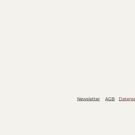
welche den Prüfungsvorbereitungskurs nicht an d
ntensiv-Training teilnehmen; Annulation und Kur
Newsletter
AGB
Datens