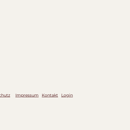
er Lernnische
srücktritt siehe
chutz
Impressum
Kontakt
Login