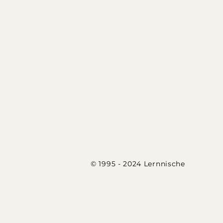
Hinweise
:
Auch Schüler*innen, 
besuchen, können am I
unsere AGB.
© 1995 - 2024 Lernnische