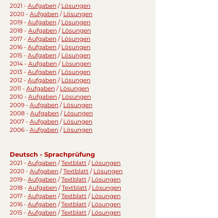
2021 -
Aufgaben
/
Lösungen
2020 -
Aufgaben
/
Lösungen
2019 -
Aufgaben
/
Lösungen
2018 -
Aufgaben
/
Lösungen
2017 -
Aufgaben
/
Lösungen
2016 -
Aufgaben
/
Lösungen
2015 -
Aufgaben
/
Lösungen
2014 -
Aufgaben
/
Lösungen
2013 -
Aufgaben
/
Lösungen
2012 -
Aufgaben
/
Lösungen
2011 -
Aufgaben
/
Lösungen
2010 -
Aufgaben
/
Lösungen
2009 -
Aufgaben
/
Lösungen
2008 -
Aufgaben
/
Lösungen
2007 -
Aufgaben
/
Lösungen
2006 -
Aufgaben
/
Lösungen
Deutsch - Sprachprüfung
2021 -
Aufgaben
/
Textblatt
/
Lösungen
2020 -
Aufgaben
/
Textblatt
/
Lösungen
2019 -
Aufgaben
/
Textblatt
/
Lösungen
2018 -
Aufgaben
/
Textblatt
/
Lösungen
2017 -
Aufgaben
/
Textblatt
/
Lösungen
2016 -
Aufgaben
/
Textblatt
/
Lösungen
2015 -
Aufgaben
/
Textblatt
/
Lösungen