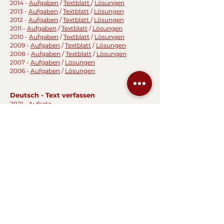
2014 -
Aufgaben
/
Textblatt
/
Lösungen
2013 -
Aufgaben
/
Textblatt
/
Lösungen
2012 -
Aufgaben
/
Textblatt
/
Lösungen
2011 -
Aufgaben
/
Textblatt
/
Lösungen
2010 -
Aufgaben
/
Textblatt
/
Lösungen
2009 -
Aufgaben
/
Textblatt
/
Lösungen
2008 -
Aufgaben
/
Textblatt
/
Lösungen
2007 -
Aufgaben
/
Lösungen
2006 -
Aufgaben
/
Lösungen
Deutsch - Text verfassen
2021 -
Aufsatz
2020 -
Aufsatz
2019 -
Aufsatz
2018 -
Aufsatz
2017 -
Aufsatz
2016 -
Aufsatz
2015 -
Aufsatz
2014 -
Aufsatz
2013 -
Aufsatz
2012 -
Aufsatz
2011 -
Aufsatz
2010 -
Aufsatz
2009 -
Aufsatz
2008 -
Aufsatz
2007 -
Aufsatz